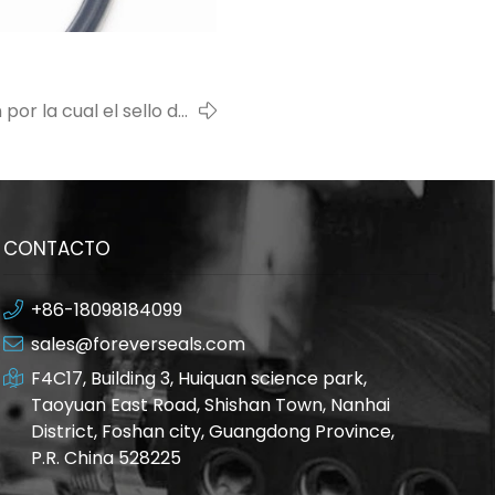
 por la cual el sello de
goma es blanco
CONTACTO
+86-18098184099
sales@foreverseals.com
F4C17, Building 3, Huiquan science park,
Taoyuan East Road, Shishan Town, Nanhai
District, Foshan city, Guangdong Province,
P.R. China 528225