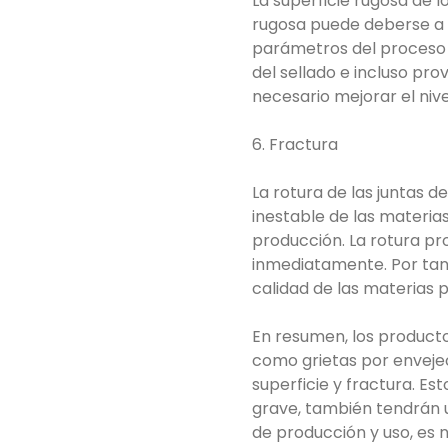
La superficie rugosa de 
rugosa puede deberse a l
parámetros del proceso d
del sellado e incluso pro
necesario mejorar el nive
6. Fractura
La rotura de las juntas 
inestable de las materia
producción. La rotura pr
inmediatamente. Por tant
calidad de las materias 
En resumen, los producto
como grietas por envejec
superficie y fractura. Es
grave, también tendrán u
de producción y uso, es n