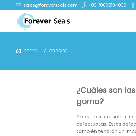
sales@foreverseals.com
+86-18098184099
hogar
noticias
¿Cuáles son las 
goma?
Productos con sellos de 
defectuosas. Estos defect
también tendrán un impac