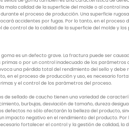
los sellos de goma también es una característica de defe
a mala calidad de la superficie del molde o al control in
urante el proceso de producción. Una superficie rugosa
vocará accidentes por fugas. Por lo tanto, en el proceso 
l de control de la calidad de la superficie del molde y lo
de goma es un defecto grave. La fractura puede ser causad
s primas o por un control inadecuado de los parámetros 
ovoca una pérdida total del rendimiento del sello y debe
o, en el proceso de producción y uso, es necesario fortal
primas y el control de los parámetros del proceso.
s de sellado de caucho tienen una variedad de caracterí
imiento, burbujas, desviación de tamaño, dureza desigual
tos defectos no sólo afectarán la belleza del producto, si
n impacto negativo en el rendimiento del producto. Por l
ecesario fortalecer el control y la gestión de calidad, la 