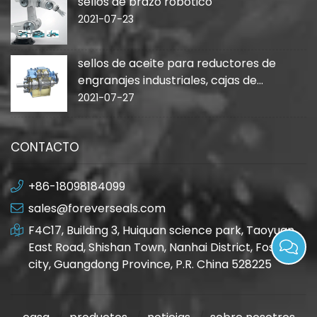
sellos de brazo robótico
2021-07-23
sellos de aceite para reductores de
engranajes industriales, cajas de
cambios
2021-07-27
CONTACTO
+86-18098184099
sales@foreverseals.com
F4C17, Building 3, Huiquan science park, Taoyuan
East Road, Shishan Town, Nanhai District, Foshan
city, Guangdong Province, P.R. China 528225