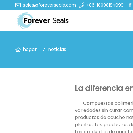
sales@foreverseals.com
+86-18098184099
hogar
noticias
La diferencia e
Compuestos poliméric
variedades sin curar como
productos de caucho nat
plantas. Los productos d
Los productos de caucho