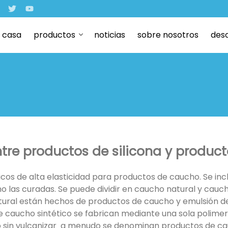
casa
productos
noticias
sobre nosotros
des
ntre productos de silicona y produc
os de alta elasticidad para productos de caucho. Se incl
 las curadas. Se puede dividir en caucho natural y caucho
ural están hechos de productos de caucho y emulsión d
e caucho sintético se fabrican mediante una sola polimer
 sin vulcanizar a menudo se denominan productos de cau