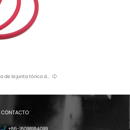
 de la junta tórica de
goma
CONTACTO
+86-18098184099