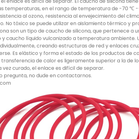
el enlace es difícil de separar. El caucho de silicona tien
 bajas temperaturas, en el rango de temperatura de -70 
esistencia al ozono, resistencia al envejecimiento del cl
o. No tóxico se puede utilizar en aislamiento térmico y p
icona son un tipo de caucho de silicona, que pertenece a
o y caucho líquido vulcanizado a temperatura ambiente. U
individualmente, creando estructuras de red y enlaces cru
erse. Es elástico y forma el estado de los productos de ca
 transferencia de calor es ligeramente superior a la de l
 vez curado, el enlace es difícil de separar.
s o pregunta, no dude en contactarnos.
.com