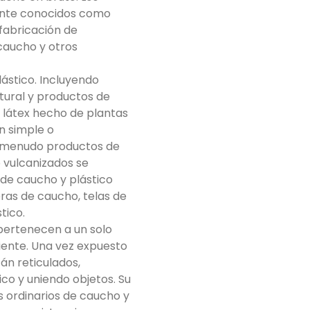
ente conocidos como
fabricación de
caucho y otros
ástico. Incluyendo
atural y productos de
e látex hecho de plantas
n simple o
 a menudo productos de
 vulcanizados se
e caucho y plástico
ras de caucho, telas de
tico.
 pertenecen a un solo
ente. Una vez expuesto
tán reticulados,
ico y uniendo objetos. Su
s ordinarios de caucho y