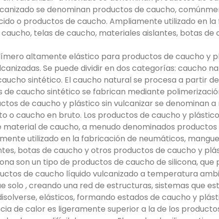
lcanizado se denominan productos de caucho, comúnm
ido o productos de caucho. Ampliamente utilizado en la 
aucho, telas de caucho, materiales aislantes, botas de 
mero altamente elástico para productos de caucho y pl
ulcanizadas. Se puede dividir en dos categorías: caucho n
caucho sintético. El caucho natural se procesa a partir d
 de caucho sintético se fabrican mediante polimerizació
ductos de caucho y plástico sin vulcanizar se denominan
to o caucho en bruto. Los productos de caucho y plástico
 material de caucho, a menudo denominados productos d
mente utilizado en la fabricación de neumáticos, mangue
ntes, botas de caucho y otros productos de caucho y plás
cona son un tipo de productos de caucho de silicona, que
ctos de caucho líquido vulcanizado a temperatura ambi
trae solo , creando una red de estructuras, sistemas que es
disolverse, elásticos, formando estados de caucho y plást
ia de calor es ligeramente superior a la de los producto