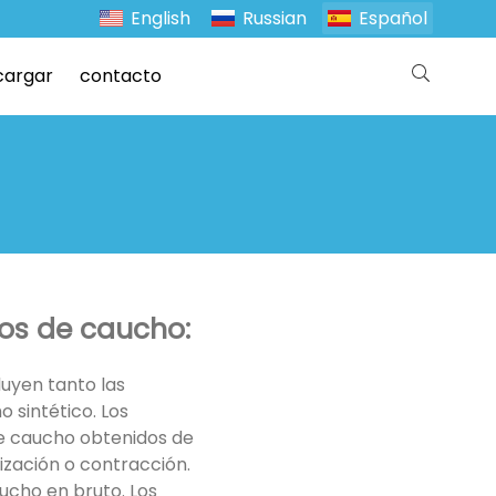
English
Russian
Español
cargar
contacto
tos de caucho:
uyen tanto las
 sintético. Los
e caucho obtenidos de
ización o contracción.
cho en bruto. Los