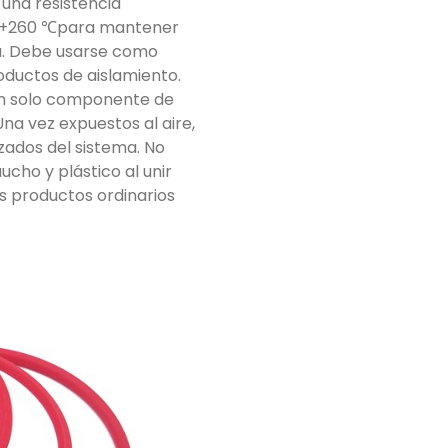
e una resistencia
℃ -+260 ℃para mantener
ima. Debe usarse como
roductos de aislamiento.
 un solo componente de
na vez expuestos al aire,
zados del sistema. No
ucho y plástico al unir
os productos ordinarios