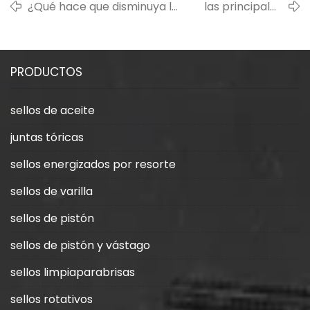
¿Qué hace que disminuya la
las principales
vida útil de los anillos de
propiedades del
sellado de silicona?
caucho de flúor
PRODUCTOS
sellos de aceite
juntas tóricas
sellos energizados por resorte
sellos de varilla
sellos de pistón
sellos de pistón y vástago
sellos limpiaparabrisas
sellos rotativos