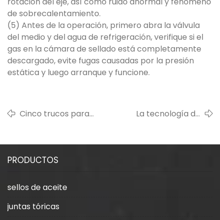
rotación del eje, así como ruido anormal y fenómeno
de sobrecalentamiento.
(5) Antes de la operación, primero abra la válvula
del medio y del agua de refrigeración, verifique si el
gas en la cámara de sellado está completamente
descargado, evite fugas causadas por la presión
estática y luego arranque y funcione.
Cinco trucos para
La tecnología de
solucionar el
sellado de China
problema de las fugas
promueve el desarrollo
de los sellos
de la industria del bien.
PRODUCTOS
mecánicos.
sellos de aceite
juntas tóricas