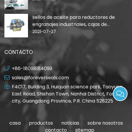
sellos de aceite para reductores de
engranajes industriales, cajas de
cambios
2021-07-27
CONTACTO
+86-18098184099
sales@foreverseals.com
F4C17, Building 3, Huiquan science park, Taoyuan
East Road, Shishan Town, Nanhai District, Foshan
city, Guangdong Province, P.R. China 528225
casa
productos
noticias
sobre nosotros
contacto
sitemap