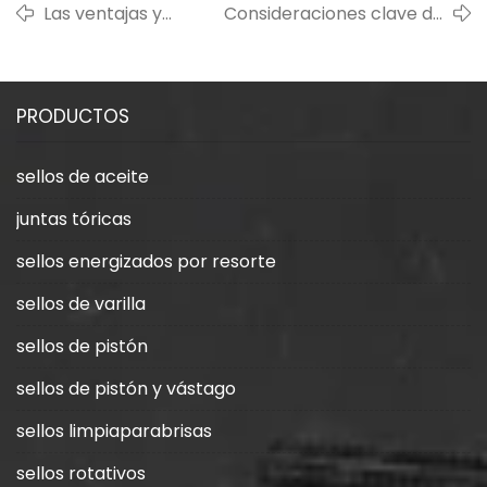
Las ventajas y
Consideraciones clave de
desventajas de los
diseño y previsión de la
sellos de caucho y
demanda del mercado
cómo elegir el
para sellos metálicos en
PRODUCTOS
material más
válvulas industriales
adecuado
sellos de aceite
juntas tóricas
sellos energizados por resorte
sellos de varilla
sellos de pistón
sellos de pistón y vástago
sellos limpiaparabrisas
sellos rotativos