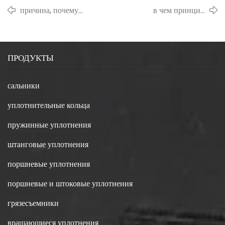
причина, почему
в чем принцип
резиновый уплотнитель
комбинированного
белый
уплотнения?
ПРОДУКТЫ
сальники
уплотнительные кольца
пружинные уплотнения
штанговые уплотнения
поршневые уплотнения
поршневые и штоковые уплотнения
грязесъемники
вращающиеся уплотнения