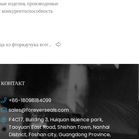
вые изделия, производимые
т конкурентоспособность
а из фторкаучука всегда
тся маленькое отверстие?
КОНТАКТ
+86-18098184099
sales@foreverseals.com
F4C17, Building 3, Huiquan science park,
Taoyuan East Road, Shishan Town, Nanhai
District, Foshan city, Guangdong Province,