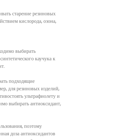
ивать старение резиновых
ствием кислорода, озона,
ходимо выбирать
синтетического каучука к
нт.
рать подходящие
ер, для резиновых изделий,
тивостоять ультрафиолету и
димо выбирать антиоксидант,
ользования, поэтому
нная доза антиоксидантов