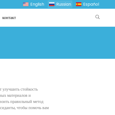
English
Russian
Español
контакт
т улучшить стойкость
овых материалов и
своить правильный метод
ксиданты, чтобы помочь вам