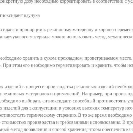
и конкретную дозу необходимо корректировать в соответствии с 
нтиоксидант каучука
ксидант в пропорции к резиновому материалу и хорошо перемеш
и каучукового материала можно использовать метод механическ
еобходимо хранить в сухом, прохладном, проветриваемом месте,
. При этом его необходимо герметизировать и хранить, чтобы и
ых изделий в процессе производства резиновых изделий необхо
х резиновых материалов и применений. Например, при производ
еобходимо выбирать антиоксидант, способный противостоять уль
х изделий для эксплуатации в условиях высоких температур не
ротивостоять термическому старению. В то же время необходим
о стоимостью производства и требованиями использования. В пр
ный метод добавления и способ хранения, чтобы обеспечить кач