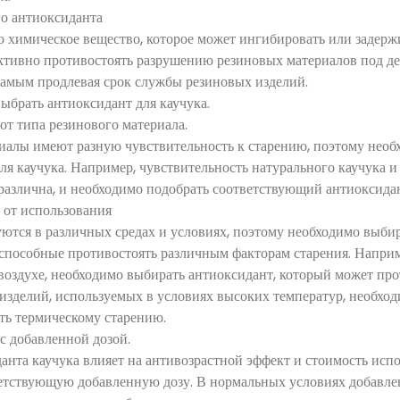
го антиоксиданта
о химическое вещество, которое может ингибировать или задерж
ктивно противостоять разрушению резиновых материалов под дей
 самым продлевая срок службы резиновых изделий.
ыбрать антиоксидант для каучука.
от типа резинового материала.
иалы имеют разную чувствительность к старению, поэтому необ
я каучука. Например, чувствительность натурального каучука и 
различна, и необходимо подобрать соответствующий антиоксида
 от использования
уются в различных средах и условиях, поэтому необходимо выби
способные противостоять различным факторам старения. Наприм
оздухе, необходимо выбирать антиоксидант, который может про
 изделий, используемых в условиях высоких температур, необхо
ть термическому старению.
 с добавленной дозой.
анта каучука влияет на антивозрастной эффект и стоимость исп
етствующую добавленную дозу. В нормальных условиях добавле