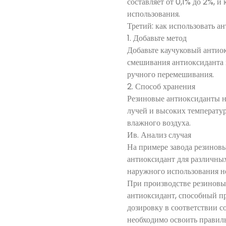
составляет от 0,1% до 2%, 
использования.
Третий: как использовать а
1. Добавьте метод
Добавьте каучуковый антио
смешивания антиоксиданта 
ручного перемешивания.
2. Способ хранения
Резиновые антиоксиданты н
лучей и высоких температур
влажного воздуха.
Ив. Анализ случая
На примере завода резинов
антиоксидант для различны
наружного использования н
При производстве резиновы
антиоксидант, способный п
дозировку в соответствии с
необходимо освоить правиль