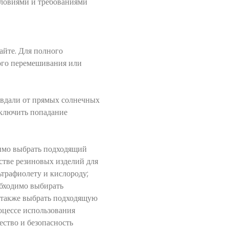
условиями и требованиями
айте. Для полного
ого перемешивания или
 вдали от прямых солнечных
сключить попадание
димо выбрать подходящий
стве резиновых изделий для
трафиолету и кислороду;
обходимо выбирать
о также выбрать подходящую
оцессе использования
ество и безопасность