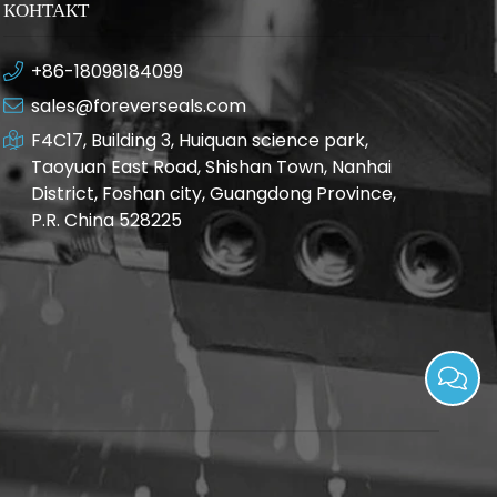
КОНТАКТ
+86-18098184099
sales@foreverseals.com
F4C17, Building 3, Huiquan science park,
Taoyuan East Road, Shishan Town, Nanhai
District, Foshan city, Guangdong Province,
P.R. China 528225