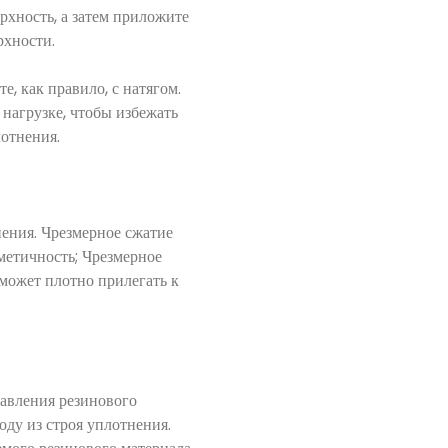
рхность, а затем приложите
рхности.
е, как правило, с натягом.
 нагрузке, чтобы избежать
отнения.
нения. Чрезмерное сжатие
метичность; Чрезмерное
сможет плотно прилегать к
давления резинового
ду из строя уплотнения.