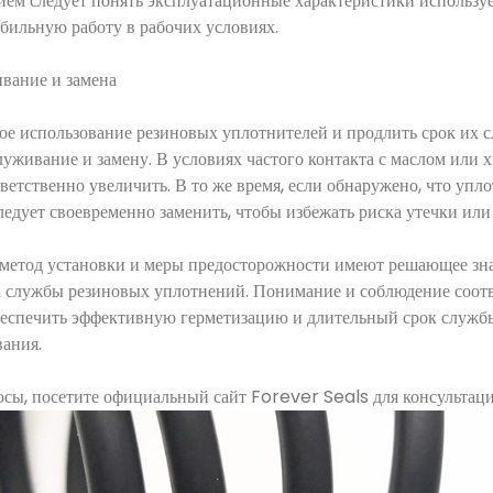
ием следует понять эксплуатационные характеристики используе
абильную работу в рабочих условиях.
ивание и замена
ое использование резиновых уплотнителей и продлить срок их с
луживание и замену. В условиях частого контакта с маслом или
тветственно увеличить. В то же время, если обнаружено, что упл
ледует своевременно заменить, чтобы избежать риска утечки или 
 метод установки и меры предосторожности имеют решающее зна
а службы резиновых уплотнений. Понимание и соблюдение соот
еспечить эффективную герметизацию и длительный срок службы
вания.
просы, посетите официальный сайт Forever Seals для консульт