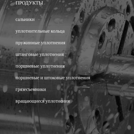
ПРОДУКТЫ
сальники
уплотнительные кольца
пружинные уплотнения
штанговые уплотнения
поршневые уплотнения
поршневые и штоковые уплотнения
грязесъемники
вращающиеся уплотнения