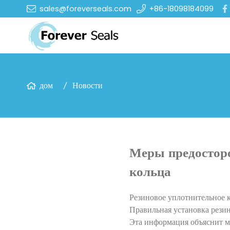
sales@foreverseals.com
+86-18098184099
дом
Новости
Меры предосторо
кольца
Резиновое уплотнительное 
Правильная установка рези
Эта информация объяснит м