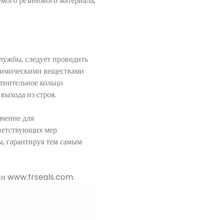
мого резинового материала,
лужбы, следует проводить
 химическими веществами
отнительное кольцо
выхода из строя.
чение для
ветствующих мер
, гарантируя тем самым
ации www.frseals.com.