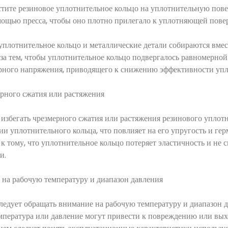
стите резиновое уплотнительное кольцо на уплотнительную пове
мощью пресса, чтобы оно плотно прилегало к уплотняющей пове
уплотнительное кольцо и металлические детали собираются вмест
 за тем, чтобы уплотнительное кольцо подвергалось равномерной
ного напряжения, приводящего к снижению эффективности упл
ерного сжатия или растяжения
 избегать чрезмерного сжатия или растяжения резинового уплот
и уплотнительного кольца, что повлияет на его упругость и гер
к тому, что уплотнительное кольцо потеряет эластичность и не 
и.
 на рабочую температуру и диапазон давления
ледует обращать внимание на рабочую температуру и диапазон 
мпература или давление могут привести к повреждению или выхо