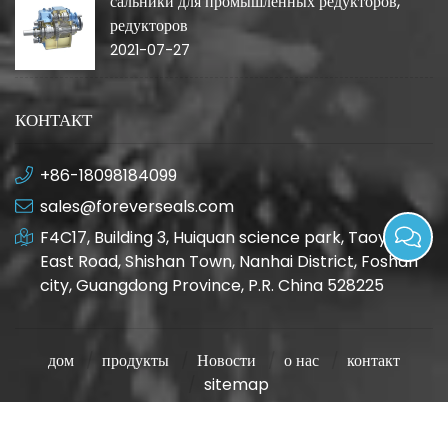
сальники для промышленных редукторов,
редукторов
2021-07-27
КОНТАКТ
+86-18098184099
sales@foreverseals.com
F4C17, Building 3, Huiquan science park, Taoyuan
East Road, Shishan Town, Nanhai District, Foshan
city, Guangdong Province, P.R. China 528225
дом
продукты
Новости
о нас
контакт
sitemap
frseals.com All Rights Reserved