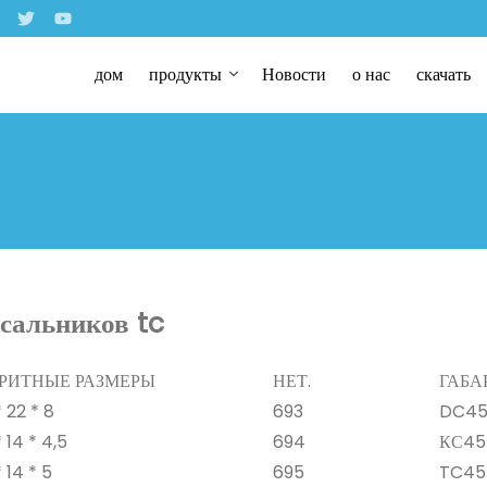
дом
продукты
Новости
о нас
скачать
 сальников tc
РИТНЫЕ РАЗМЕРЫ
НЕТ.
ГАБА
22 * ​​8
693
DC45 
 14 * 4,5
694
КС45 
 14 * 5
695
TC45 