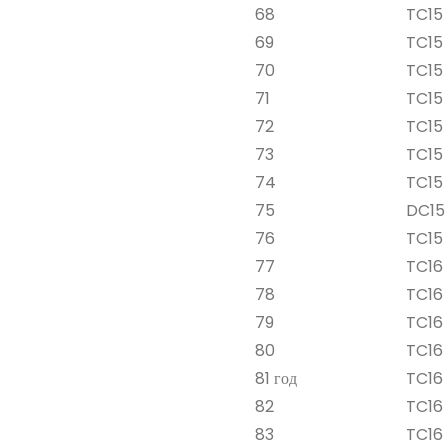
68
TC15 
69
TC15 
70
TC15 
71
TC15 
72
TC15 
73
TC15 
74
TC15 
75
DC15 
76
TC15 
77
TC16 
78
TC16 
79
TC16 
80
TC16 
81 год
TC16 
82
TC16 
83
TC16 