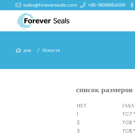
sales@foreverseals.com
+86-18098184099
дом
Новости
список размеров
НЕТ.
ГАБА
1
TC7 * 
2
TC8 *
3
TC8 *