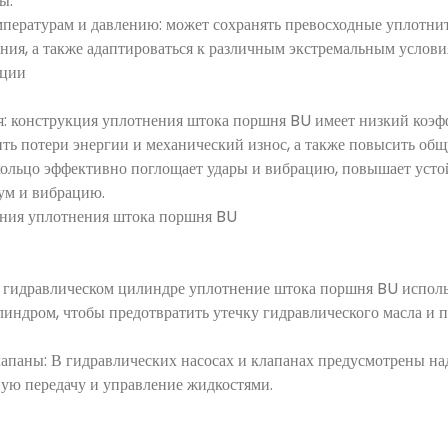
ы.
мпературам и давлению: может сохранять превосходные уплотнит
ния, а также адаптироваться к различным экстремальным услови
ации
: конструкция уплотнения штока поршня BU имеет низкий коэфф
ть потери энергии и механический износ, а также повысить об
кольцо эффективно поглощает удары и вибрацию, повышает усто
ум и вибрацию.
ения уплотнения штока поршня BU
 гидравлическом цилиндре уплотнение штока поршня BU исполь
индром, чтобы предотвратить утечку гидравлического масла и 
лапаны: В гидравлических насосах и клапанах предусмотрены н
ю передачу и управление жидкостями.