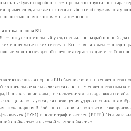
этой статье будут подробно рассмотрены конструктивные характ
рии применения, а также стратегии выбора и обслуживания упл
м полностью понять этот важный компонент.
ия штока поршня BU
U — это уплотнительный узел, специально разработанный для 
ких и пневматических системах. Его главная задача — предотвра
логии уплотнения для обеспечения герметизации и стабильнос
Уплотнение штока поршня BU обычно состоит из уплотнительно
. Уплотнительное кольцо является основным уплотнительным ко
ды; Направляющие кольца используются для поддержки и стаби
е кольцо используется для поглощения ударов и снижения вибр
ия штока поршня BU обычно изготавливаются из высокопроизво
, фторкаучук (FKM) и политетрафторэтилен (PTFE). Эти матери
онной стойкостью и высокой термостойкостью.