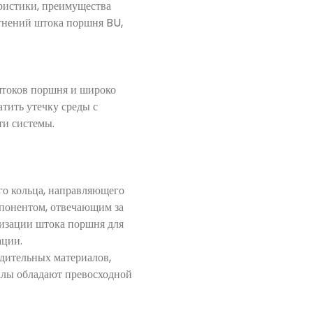
еристики, преимущества
отнений штока поршня BU,
штоков поршня и широко
тить утечку среды с
ти системы.
го кольца, направляющего
мпонентом, отвечающим за
лизации штока поршня для
ации.
дительных материалов,
алы обладают превосходной