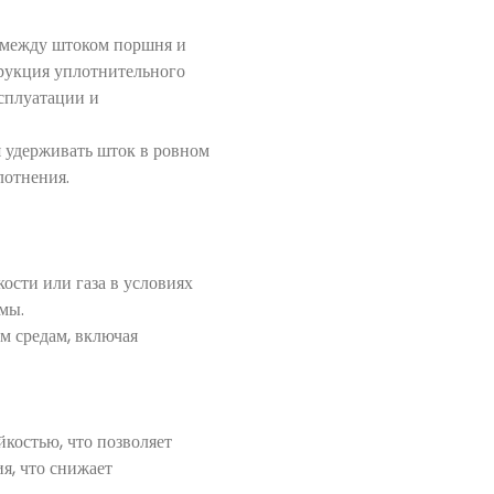
и между штоком поршня и
рукция уплотнительного
ксплуатации и
 удерживать шток в ровном
лотнения.
ости или газа в условиях
мы.
м средам, включая
костью, что позволяет
я, что снижает