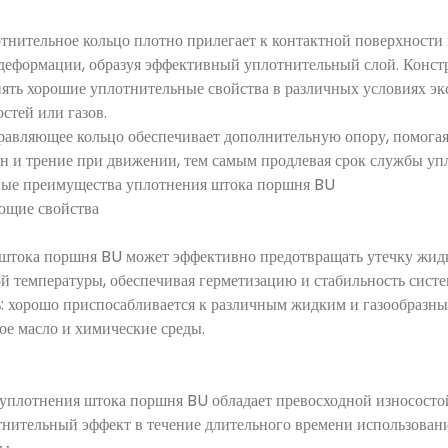
тнительное кольцо плотно прилегает к контактной поверхност
 деформации, образуя эффективный уплотнительный слой. Конст
нять хорошие уплотнительные свойства в различных условиях э
стей или газов.
равляющее кольцо обеспечивает дополнительную опору, помогая
н и трение при движении, тем самым продлевая срок службы уп
ные преимущества уплотнения штока поршня BU
ющие свойства
 штока поршня BU может эффективно предотвращать утечку жидк
й температуры, обеспечивая герметизацию и стабильность систе
: хорошо приспосабливается к различным жидким и газообразны
ое масло и химические среды.
 уплотнения штока поршня BU обладает превосходной износостой
нительный эффект в течение длительного времени использовани