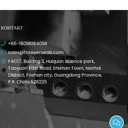
КОНТАКТ
+86-18098184099
sales@foreverseals.com
F4C17, Building 3, Huiquan science park,
Taoyuan East Road, Shishan Town, Nanhai
District, Foshan city, Guangdong Province,
P.R. China 528225