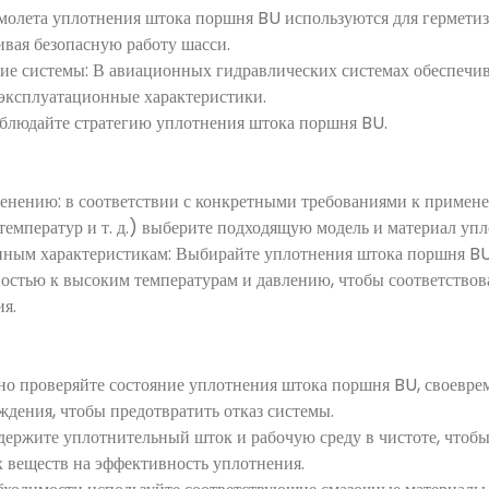
амолета уплотнения штока поршня BU используются для герметиз
ивая безопасную работу шасси.
е системы: В авиационных гидравлических системах обеспечив
 эксплуатационные характеристики.
облюдайте стратегию уплотнения штока поршня BU.
енению: в соответствии с конкретными требованиями к примене
 температур и т. д.) выберите подходящую модель и материал у
нным характеристикам: Выбирайте уплотнения штока поршня BU
востью к высоким температурам и давлению, чтобы соответствов
я.
рно проверяйте состояние уплотнения штока поршня BU, своевре
ждения, чтобы предотвратить отказ системы.
держите уплотнительный шток и рабочую среду в чистоте, чтоб
х веществ на эффективность уплотнения.