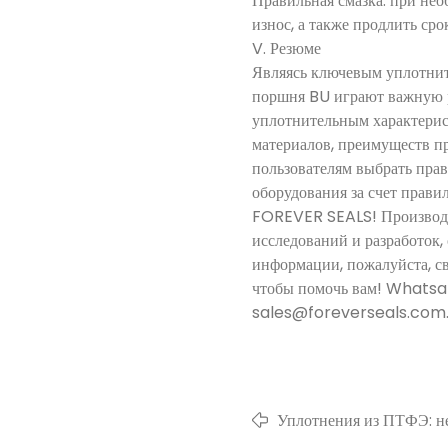
Правильная смазка: при не
износ, а также продлить ср
V. Резюме
Являясь ключевым уплотнит
поршня BU играют важную 
уплотнительным характерис
материалов, преимуществ п
пользователям выбрать пра
оборудования за счет прави
FOREVER SEALS! Производи
исследований и разработок,
информации, пожалуйста, 
чтобы помочь вам! What
sales@foreverseals.com
Уплотнения из ПТФЭ: н
для современной промы