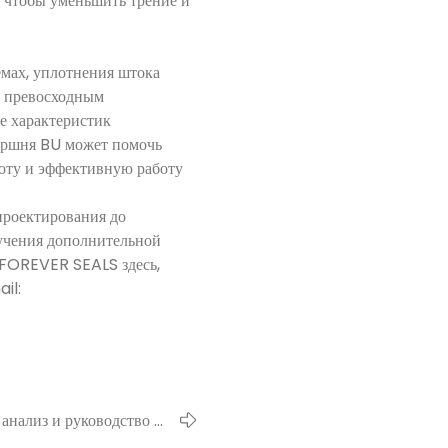
, чтобы уменьшить трение и
мах, уплотнения штока
м превосходным
е характеристик
оршня BU может помочь
оту и эффективную работу
проектирования до
лучения дополнительной
 FOREVER SEALS здесь,
il:
анализ и руководство по
ю уплотнения Pan-Plug