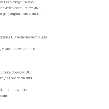
анства между штоком
невматической системы.
о регулирования и подачи
поршня BU используются для
, снижающее износ и
я штока поршня BU
же для обеспечения
BU используются в
ания.