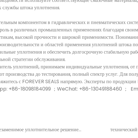
обходимости используйте соответствующие смазочные материалы
ок службы штока уплотнения.
ельным компонентом в гидравлических и пневматических систе
роль в различных промышленных применениях благодаря свои
тикам, высокой прочности и широкой применимости. Понимани
роизводительности и областей применения уплотнений штока п
вильные уплотнения и обеспечить долгосрочную стабильную раб
льной стратегии обслуживания.
тель уплотнений, принимаем индивидуальные уплотнения, от 
 от производства до тестирования, полный спектр услуг. Для по
свяжитесь с FOREVER SEALS напрямую. Эксперты по продукции
sapp: +86-18098184099 ；WeChat: +86-13049188460 ； Ema
.
езаменимое уплотнительное решение
технический 
шленности
применени