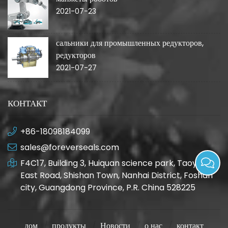
2021-07-23
сальники для промышленных редукторов,
редукторов
2021-07-27
КОНТАКТ
+86-18098184099
sales@foreverseals.com
F4C17, Building 3, Huiquan science park, Taoyuan
East Road, Shishan Town, Nanhai District, Foshan
city, Guangdong Province, P.R. China 528225
дом
продукты
Новости
о нас
контакт