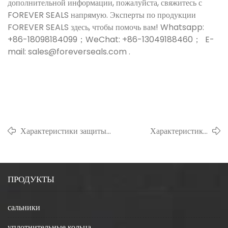
дополнительной информации, пожалуйста, свяжитесь с
FOREVER SEALS напрямую. Эксперты по продукции
FOREVER SEALS здесь, чтобы помочь вам! Whatsapp:
+86-18098184099；WeChat: +86-13049188460； E-
mail: sales@foreverseals.com .
Характеристики защиты
Характеристики
окружающей среды
уплотнительного
металлического
кольца из
уплотнительного кольца
нержавеющей стали
ПРОДУКТЫ
круглого сечения и его
и его применение в
применение в оборудовании
условиях высоких
для защиты окружающей среды
температур
сальники
уплотнительные кольца