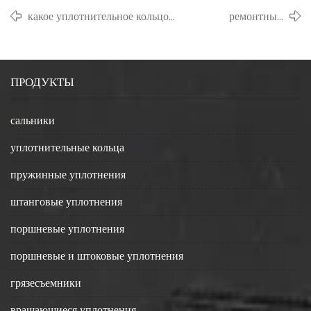
какое уплотнительное кольцо
ремонтный
используется для
комплект
пневматического уплотнения?
уплотнений из
фторкаучука
ПРОДУКТЫ
сальники
уплотнительные кольца
пружинные уплотнения
штанговые уплотнения
поршневые уплотнения
поршневые и штоковые уплотнения
грязесъемники
вращающиеся уплотнения