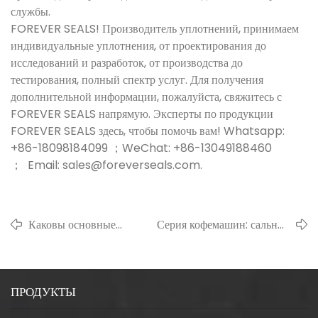
службы.
FOREVER SEALS! Производитель уплотнений, принимаем
индивидуальные уплотнения, от проектирования до
исследований и разработок, от производства до
тестирования, полный спектр услуг. Для получения
дополнительной информации, пожалуйста, свяжитесь с
FOREVER SEALS напрямую. Эксперты по продукции
FOREVER SEALS здесь, чтобы помочь вам! Whatsapp:
+86-18098184099 ；WeChat: +86-13049188460
； Email: sales@foreverseals.com.
Каковы основные
Серия кофемашин: сальник
характеристики
скелетного типа для пищевых
масляного уплотнения
продуктов, кофемашина с
для угольных шахт?
высокой скоростью
ПРОДУКТЫ