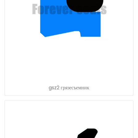
gsz2 грязесъемник