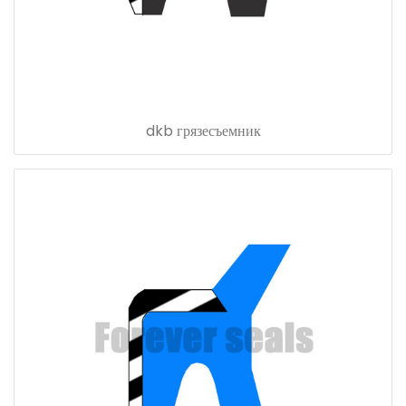
dkb грязесъемник