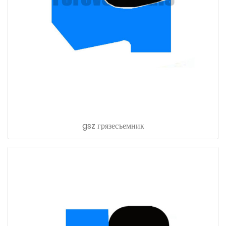
gsz грязесъемник