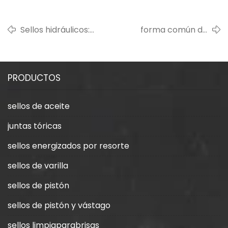
Sellos hidráulicos:
forma común de
introducción al sello
anillo de sello
antipolvo.
cilíndrico
PRODUCTOS
sellos de aceite
juntas tóricas
sellos energizados por resorte
sellos de varilla
sellos de pistón
sellos de pistón y vástago
sellos limpiaparabrisas