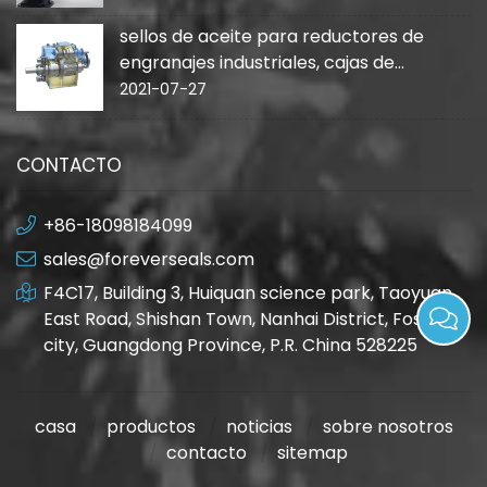
sellos de aceite para reductores de
engranajes industriales, cajas de
cambios
2021-07-27
CONTACTO
+86-18098184099
sales@foreverseals.com
F4C17, Building 3, Huiquan science park, Taoyuan
East Road, Shishan Town, Nanhai District, Foshan
city, Guangdong Province, P.R. China 528225
casa
productos
noticias
sobre nosotros
contacto
sitemap