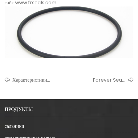
сайт www.frseals.com.
Характеристики
Forever Seals
уплотнительного кольца
покажет вам жизнь и
разные, как нам выбрать
уход за тюленями.
формулу?
ПРОДУКТЫ
сальники